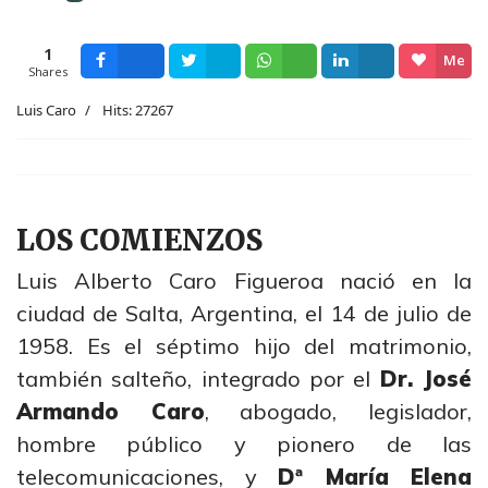
1
Me
Shares
Facebook
Tweet
Wsapp
Share
gusta
Luis Caro
Hits: 27267
1
LOS COMIENZOS
Luis Alberto Caro Figueroa nació en la
ciudad de Salta, Argentina, el 14 de julio de
1958. Es el séptimo hijo del matrimonio,
también salteño, integrado por el
Dr. José
Armando Caro
, abogado, legislador,
hombre público y pionero de las
telecomunicaciones, y
Dª María Elena