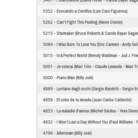
I Stand Alone (David Foster - Carole Bayer Sage
5352 -
Evocando a Cerrillos (Luis Caro Figueroa)
5262 -
Can't Fight This Feeling (Kevin Cronin)
5215 -
Starmaker (Bruce Roberts & Carole Bayer Sager
5084 -
I Was Born To Love You (Eric Carmen - Andy Go
5015 -
In A Perfect World (Wendy Waldman - Jud J. Fri
5001 -
Je volerai (Mari Trini - Claude Lemesle - Mari Tr
5000 -
Piano Man (Billy Joel)
4889 -
Lontano dagli occhi (Sergio Bardotti - Sergio E
4858 -
El color de tu mirada (Juan Carlos Calderón)
4853 -
La maladie d'amour (Michel Sardou - Yves Dess
4832 -
I Won't Last a Day Without You (Paul Williams - 
4796 -
Allentown (Billy Joel)