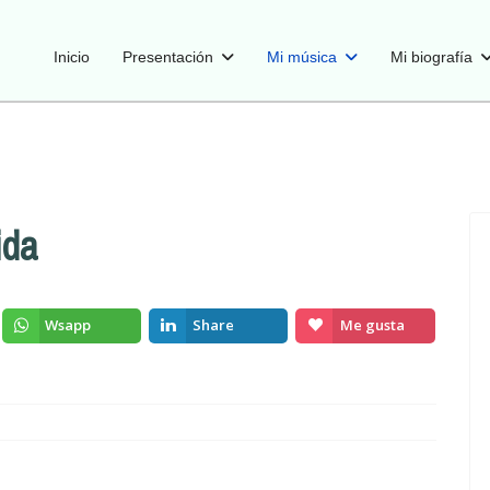
Inicio
Presentación
Mi música
Mi biografía
ida
Wsapp
Share
Me gusta