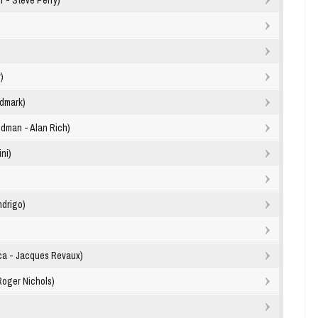
r - Steve Perry)
)
ldmark)
edman - Alan Rich)
ini)
ndrigo)
ca - Jacques Revaux)
Roger Nichols)