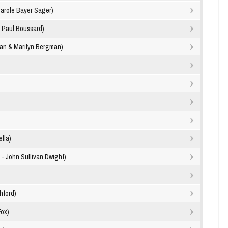
arole Bayer Sager)
- Paul Boussard)
lan & Marilyn Bergman)
lla)
- John Sullivan Dwight)
hford)
Fox)