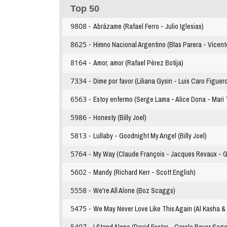
Top 50
9808 -
Abrázame (Rafael Ferro - Julio Iglesias)
8625 -
Himno Nacional Argentino (Blas Parera - Vicent
8164 -
Amor, amor (Rafael Pérez Botija)
7334 -
Dime por favor (Liliana Gysin - Luis Caro Figuer
6563 -
Estoy enfermo (Serge Lama - Alice Dona - Mari T
5986 -
Honesty (Billy Joel)
5813 -
Lullaby - Goodnight My Angel (Billy Joel)
5764 -
My Way (Claude François - Jacques Revaux - Gil
5602 -
Mandy (Richard Kerr - Scott English)
5558 -
We're All Alone (Boz Scaggs)
5475 -
We May Never Love Like This Again (Al Kasha & 
5407 -