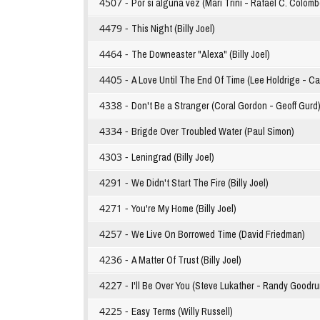
4507 -
Por si alguna vez (Mari Trini - Rafael C. Colomb
4479 -
This Night (Billy Joel)
4464 -
The Downeaster "Alexa" (Billy Joel)
4405 -
A Love Until The End Of Time (Lee Holdrige - C
4338 -
Don't Be a Stranger (Coral Gordon - Geoff Gurd
4334 -
Brigde Over Troubled Water (Paul Simon)
4303 -
Leningrad (Billy Joel)
4291 -
We Didn't Start The Fire (Billy Joel)
4271 -
You're My Home (Billy Joel)
4257 -
We Live On Borrowed Time (David Friedman)
4236 -
A Matter Of Trust (Billy Joel)
4227 -
I'll Be Over You (Steve Lukather - Randy Goodr
4225 -
Easy Terms (Willy Russell)