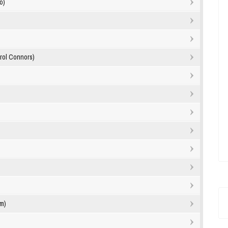
o)
arol Connors)
)
um)