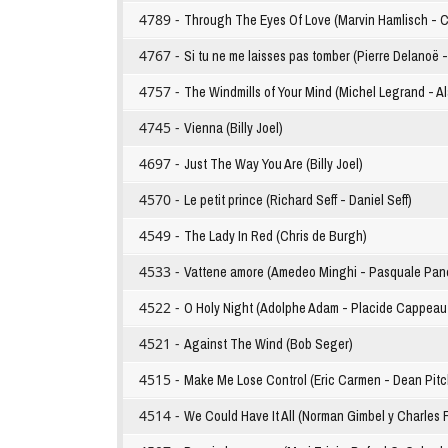
4789 -
Through The Eyes Of Love (Marvin Hamlisch - C
4767 -
Si tu ne me laisses pas tomber (Pierre Delanoë 
4757 -
The Windmills of Your Mind (Michel Legrand - A
4745 -
Vienna (Billy Joel)
4697 -
Just The Way You Are (Billy Joel)
4570 -
Le petit prince (Richard Seff - Daniel Seff)
4549 -
The Lady In Red (Chris de Burgh)
4533 -
Vattene amore (Amedeo Minghi - Pasquale Pane
4522 -
O Holy Night (Adolphe Adam - Placide Cappeau 
4521 -
Against The Wind (Bob Seger)
4515 -
Make Me Lose Control (Eric Carmen - Dean Pitc
4514 -
We Could Have It All (Norman Gimbel y Charles 