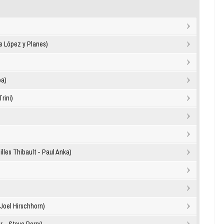
e López y Planes)
oa)
rini)
les Thibault - Paul Anka)
Joel Hirschhorn)