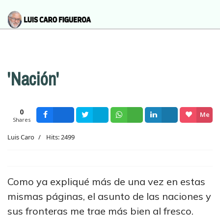
'Nación'
0
Me
Shares
Facebook
Tweet
Wsapp
Share
gusta
Luis Caro
Hits: 2499
Como ya expliqué más de una vez en estas
mismas páginas, el asunto de las naciones y
sus fronteras me trae más bien al fresco.