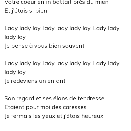
Votre coeur enfin battait près du mien
Et j'étais si bien
Lady lady lay, lady lady lady lay, Lady lady
lady lay,
Je pense à vous bien souvent
Lady lady lay, lady lady lady lay, Lady lady
lady lay,
Je redeviens un enfant
Son regard et ses élans de tendresse
Etaient pour moi des caresses
Je fermais les yeux et j'étais heureux