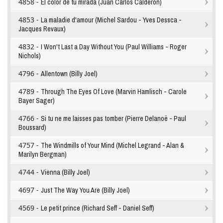
4858 -
El color de tu mirada (Juan Carlos Calderón)
4853 -
La maladie d'amour (Michel Sardou - Yves Dessca -
Jacques Revaux)
4832 -
I Won't Last a Day Without You (Paul Williams - Roger
Nichols)
4796 -
Allentown (Billy Joel)
4789 -
Through The Eyes Of Love (Marvin Hamlisch - Carole
Bayer Sager)
4766 -
Si tu ne me laisses pas tomber (Pierre Delanoë - Paul
Boussard)
4757 -
The Windmills of Your Mind (Michel Legrand - Alan &
Marilyn Bergman)
4744 -
Vienna (Billy Joel)
4697 -
Just The Way You Are (Billy Joel)
4569 -
Le petit prince (Richard Seff - Daniel Seff)