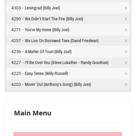
4303 -
Leningrad (Billy Joel)
4290 -
We Didn't Start The Fire (Billy Joel)
4271 -
You're My Home (Billy Joel)
4257 -
We Live On Borrowed Time (David Friedman)
4236 -
A Matter Of Trust (Billy Joel)
4227 -
I'll Be Over You (Steve Lukather - Randy Goodrum)
4225 -
Easy Terms (Willy Russell)
4203 -
Movin' Out (Anthony's Song) (Billy Joel)
Main Menu