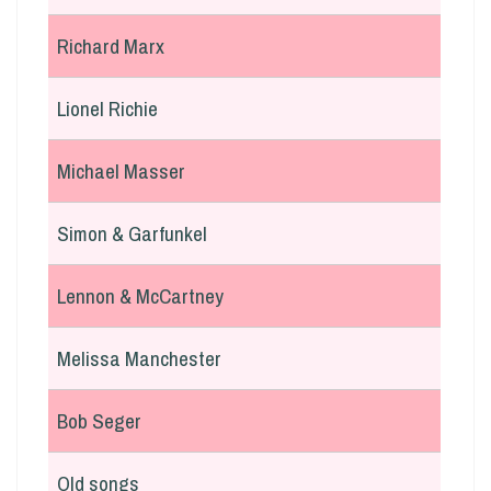
Richard Marx
Lionel Richie
Michael Masser
Simon & Garfunkel
Lennon & McCartney
Melissa Manchester
Bob Seger
Old songs