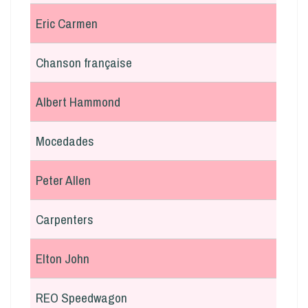
Eric Carmen
Chanson française
Albert Hammond
Mocedades
Peter Allen
Carpenters
Elton John
REO Speedwagon