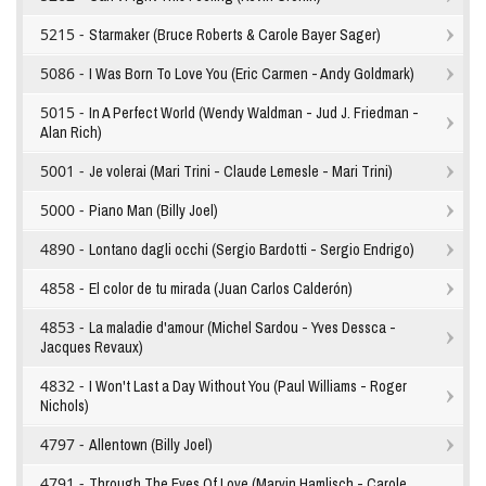
5215 -
Starmaker (Bruce Roberts & Carole Bayer Sager)
5086 -
I Was Born To Love You (Eric Carmen - Andy Goldmark)
5015 -
In A Perfect World (Wendy Waldman - Jud J. Friedman -
Alan Rich)
5001 -
Je volerai (Mari Trini - Claude Lemesle - Mari Trini)
5000 -
Piano Man (Billy Joel)
4890 -
Lontano dagli occhi (Sergio Bardotti - Sergio Endrigo)
4858 -
El color de tu mirada (Juan Carlos Calderón)
4853 -
La maladie d'amour (Michel Sardou - Yves Dessca -
Jacques Revaux)
4832 -
I Won't Last a Day Without You (Paul Williams - Roger
Nichols)
4797 -
Allentown (Billy Joel)
4791 -
Through The Eyes Of Love (Marvin Hamlisch - Carole