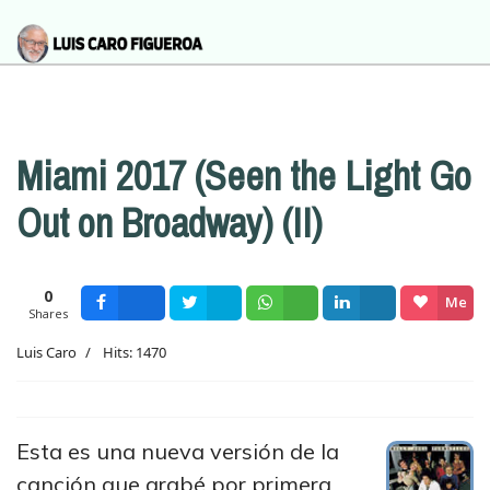
Miami 2017 (Seen the Light Go
Out on Broadway) (II)
0
Me
Shares
Facebook
Tweet
Wsapp
Share
gusta
Luis Caro
Hits: 1470
Esta es una nueva versión de la
canción que grabé por primera