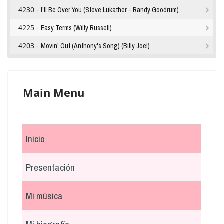
4230 -
I'll Be Over You (Steve Lukather - Randy Goodrum)
4225 -
Easy Terms (Willy Russell)
4203 -
Movin' Out (Anthony's Song) (Billy Joel)
Main Menu
Inicio
Presentación
Mi música