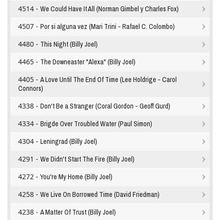
4514 -
We Could Have It All (Norman Gimbel y Charles Fox)
4507 -
Por si alguna vez (Mari Trini - Rafael C. Colombo)
4480 -
This Night (Billy Joel)
4465 -
The Downeaster "Alexa" (Billy Joel)
4405 -
A Love Until The End Of Time (Lee Holdrige - Carol
Connors)
4338 -
Don't Be a Stranger (Coral Gordon - Geoff Gurd)
4334 -
Brigde Over Troubled Water (Paul Simon)
4304 -
Leningrad (Billy Joel)
4291 -
We Didn't Start The Fire (Billy Joel)
4272 -
You're My Home (Billy Joel)
4258 -
We Live On Borrowed Time (David Friedman)
4238 -
A Matter Of Trust (Billy Joel)