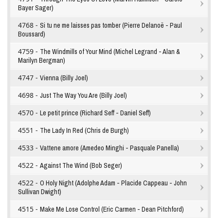
Bayer Sager)
4768 -
Si tu ne me laisses pas tomber (Pierre Delanoë - Paul
Boussard)
4759 -
The Windmills of Your Mind (Michel Legrand - Alan &
Marilyn Bergman)
4747 -
Vienna (Billy Joel)
4698 -
Just The Way You Are (Billy Joel)
4570 -
Le petit prince (Richard Seff - Daniel Seff)
4551 -
The Lady In Red (Chris de Burgh)
4533 -
Vattene amore (Amedeo Minghi - Pasquale Panella)
4522 -
Against The Wind (Bob Seger)
4522 -
O Holy Night (Adolphe Adam - Placide Cappeau - John
Sullivan Dwight)
4515 -
Make Me Lose Control (Eric Carmen - Dean Pitchford)