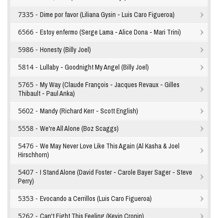
7335 -
Dime por favor (Liliana Gysin - Luis Caro Figueroa)
6566 -
Estoy enfermo (Serge Lama - Alice Dona - Mari Trini)
5986 -
Honesty (Billy Joel)
5814 -
Lullaby - Goodnight My Angel (Billy Joel)
5765 -
My Way (Claude François - Jacques Revaux - Gilles
Thibault - Paul Anka)
5602 -
Mandy (Richard Kerr - Scott English)
5558 -
We're All Alone (Boz Scaggs)
5476 -
We May Never Love Like This Again (Al Kasha & Joel
Hirschhorn)
5407 -
I Stand Alone (David Foster - Carole Bayer Sager - Steve
Perry)
5353 -
Evocando a Cerrillos (Luis Caro Figueroa)
5262 -
Can't Fight This Feeling (Kevin Cronin)