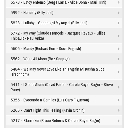
6573 -
Estoy enfermo (Serge Lama - Alice Dona - Mari Trini)
5992 -
Honesty (Billy Joel)
5823 -
Lullaby - Goodnight My Angel (Billy Joel)
5772 -
My Way (Claude François - Jacques Revaux - Gilles
Thibault - Paul Anka)
5606 -
Mandy (Richard Kerr - Scott English)
5562 -
We're All Alone (Boz Scaggs)
5484 -
We May Never Love Like This Again (Al Kasha & Joel
Hirschhorn)
5411 -
I Stand Alone (David Foster - Carole Bayer Sager - Steve
Perry)
5356 -
Evocando a Cerrillos (Luis Caro Figueroa)
5265 -
Can't Fight This Feeling (Kevin Cronin)
5217 -
Starmaker (Bruce Roberts & Carole Bayer Sager)