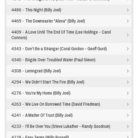
4486 -
This Night (Billy Joel)
4469 -
The Downeaster "Alexa" (Billy Joel)
4409 -
A Love Until The End Of Time (Lee Holdrige - Carol
Connors)
4343 -
Don't Be a Stranger (Coral Gordon - Geoff Gurd)
4340 -
Brigde Over Troubled Water (Paul Simon)
4308 -
Leningrad (Billy Joel)
4294 -
We Didn't Start The Fire (Billy Joel)
4276 -
You're My Home (Billy Joel)
4263 -
We Live On Borrowed Time (David Friedman)
4241 -
A Matter Of Trust (Billy Joel)
4233 -
I'll Be Over You (Steve Lukather - Randy Goodrum)
4228 -
Easy Terms (Willy Russell)