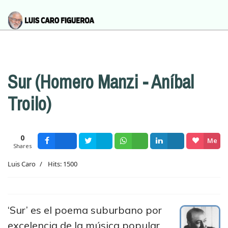
Sur (Homero Manzi - Aníbal
Troilo)
0
Me
Shares
Facebook
Tweet
Wsapp
Share
gusta
Luis Caro
Hits: 1500
‘Sur’ es el poema suburbano por
excelencia de la música popular