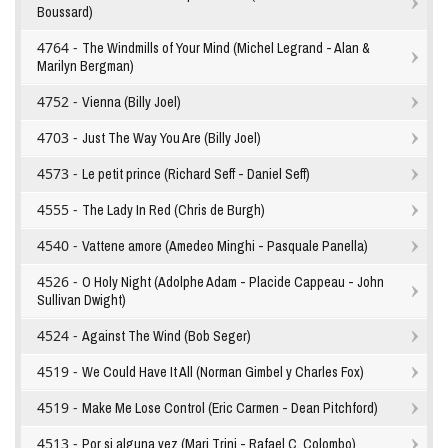
Boussard)
4764 -
The Windmills of Your Mind (Michel Legrand - Alan &
Marilyn Bergman)
4752 -
Vienna (Billy Joel)
4703 -
Just The Way You Are (Billy Joel)
4573 -
Le petit prince (Richard Seff - Daniel Seff)
4555 -
The Lady In Red (Chris de Burgh)
4540 -
Vattene amore (Amedeo Minghi - Pasquale Panella)
4526 -
O Holy Night (Adolphe Adam - Placide Cappeau - John
Sullivan Dwight)
4524 -
Against The Wind (Bob Seger)
4519 -
We Could Have It All (Norman Gimbel y Charles Fox)
4519 -
Make Me Lose Control (Eric Carmen - Dean Pitchford)
4513 -
Por si alguna vez (Mari Trini - Rafael C. Colombo)