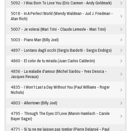
5092 -
I Was Born To Love You (Eric Carmen - Andy Goldmark)
5018 -
In A Perfect World (Wendy Waldman - Jud J. Friedman -
Alan Rich)
5007 -
Je volerai (Mari Trini - Claude Lemesle - Mari Trini)
5003 -
Piano Man (Billy Joel)
4897 -
Lontano dagli occhi (Sergio Bardotti - Sergio Endrigo)
4860 -
El color de tu mirada (Juan Carlos Calderón)
4856 -
La maladie d'amour (Michel Sardou - Yves Dessca -
Jacques Revaux)
4835 -
I Won't Last a Day Without You (Paul Williams - Roger
Nichols)
4803 -
Allentown (Billy Joel)
4795 -
Through The Eyes Of Love (Marvin Hamlisch - Carole
Bayer Sager)
4771 -
Si tu ne me laisses pas tomber (Pierre Delanoë - Paul