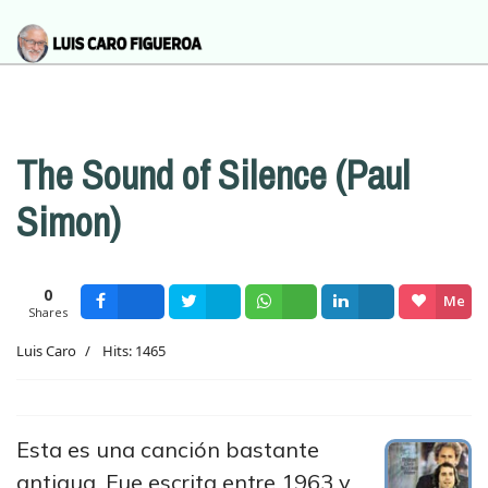
The Sound of Silence (Paul
Simon)
0
Me
Shares
Facebook
Tweet
Wsapp
Share
gusta
Luis Caro
Hits: 1465
Esta es una canción bastante
antigua. Fue escrita entre 1963 y