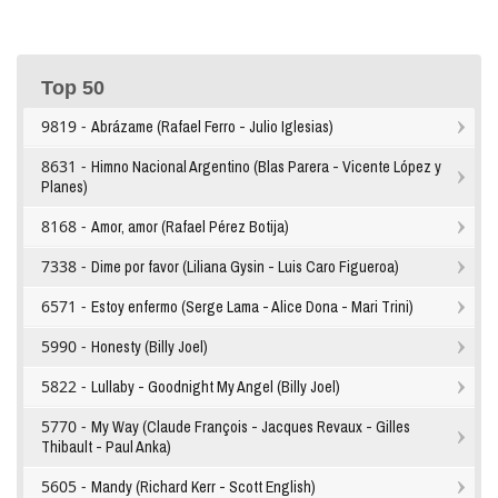
Top 50
9819 -
Abrázame (Rafael Ferro - Julio Iglesias)
8631 -
Himno Nacional Argentino (Blas Parera - Vicente López y
Planes)
8168 -
Amor, amor (Rafael Pérez Botija)
7338 -
Dime por favor (Liliana Gysin - Luis Caro Figueroa)
6571 -
Estoy enfermo (Serge Lama - Alice Dona - Mari Trini)
5990 -
Honesty (Billy Joel)
5822 -
Lullaby - Goodnight My Angel (Billy Joel)
5770 -
My Way (Claude François - Jacques Revaux - Gilles
Thibault - Paul Anka)
5605 -
Mandy (Richard Kerr - Scott English)