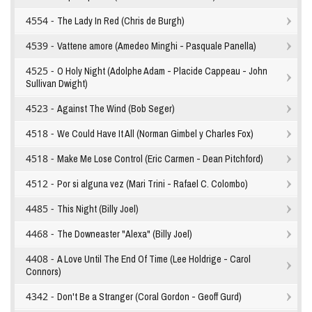
4554 -
The Lady In Red (Chris de Burgh)
4539 -
Vattene amore (Amedeo Minghi - Pasquale Panella)
4525 -
O Holy Night (Adolphe Adam - Placide Cappeau - John
Sullivan Dwight)
4523 -
Against The Wind (Bob Seger)
4518 -
We Could Have It All (Norman Gimbel y Charles Fox)
4518 -
Make Me Lose Control (Eric Carmen - Dean Pitchford)
4512 -
Por si alguna vez (Mari Trini - Rafael C. Colombo)
4485 -
This Night (Billy Joel)
4468 -
The Downeaster "Alexa" (Billy Joel)
4408 -
A Love Until The End Of Time (Lee Holdrige - Carol
Connors)
4342 -
Don't Be a Stranger (Coral Gordon - Geoff Gurd)