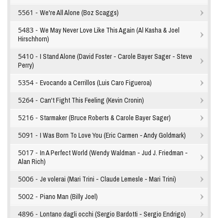
5561 -
We're All Alone (Boz Scaggs)
5483 -
We May Never Love Like This Again (Al Kasha & Joel
Hirschhorn)
5410 -
I Stand Alone (David Foster - Carole Bayer Sager - Steve
Perry)
5354 -
Evocando a Cerrillos (Luis Caro Figueroa)
5264 -
Can't Fight This Feeling (Kevin Cronin)
5216 -
Starmaker (Bruce Roberts & Carole Bayer Sager)
5091 -
I Was Born To Love You (Eric Carmen - Andy Goldmark)
5017 -
In A Perfect World (Wendy Waldman - Jud J. Friedman -
Alan Rich)
5006 -
Je volerai (Mari Trini - Claude Lemesle - Mari Trini)
5002 -
Piano Man (Billy Joel)
4896 -
Lontano dagli occhi (Sergio Bardotti - Sergio Endrigo)