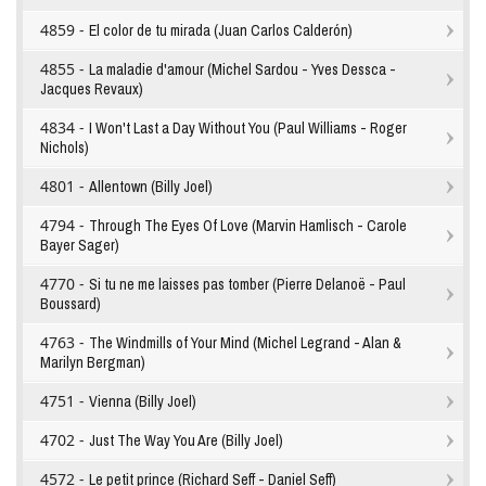
4859 -
El color de tu mirada (Juan Carlos Calderón)
4855 -
La maladie d'amour (Michel Sardou - Yves Dessca -
Jacques Revaux)
4834 -
I Won't Last a Day Without You (Paul Williams - Roger
Nichols)
4801 -
Allentown (Billy Joel)
4794 -
Through The Eyes Of Love (Marvin Hamlisch - Carole
Bayer Sager)
4770 -
Si tu ne me laisses pas tomber (Pierre Delanoë - Paul
Boussard)
4763 -
The Windmills of Your Mind (Michel Legrand - Alan &
Marilyn Bergman)
4751 -
Vienna (Billy Joel)
4702 -
Just The Way You Are (Billy Joel)
4572 -
Le petit prince (Richard Seff - Daniel Seff)