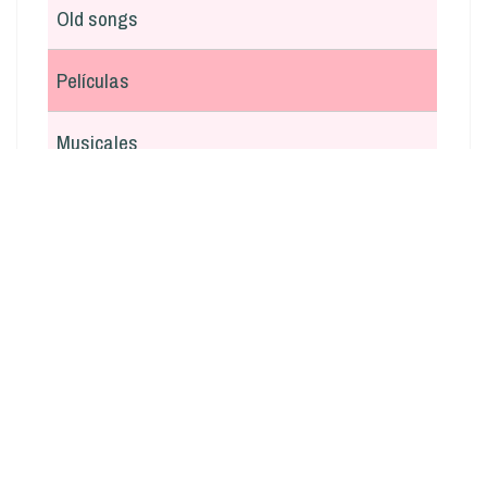
Old songs
Películas
Musicales
En italiano
Argentina
Otras
Navidad
Boleros