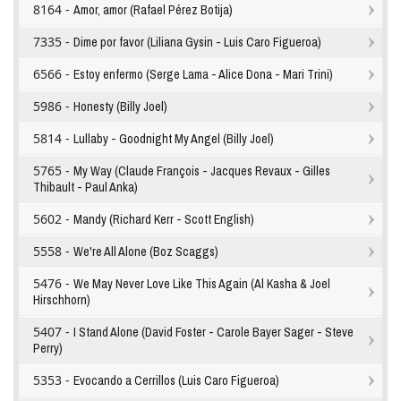
8164 -
Amor, amor (Rafael Pérez Botija)
7335 -
Dime por favor (Liliana Gysin - Luis Caro Figueroa)
6566 -
Estoy enfermo (Serge Lama - Alice Dona - Mari Trini)
5986 -
Honesty (Billy Joel)
5814 -
Lullaby - Goodnight My Angel (Billy Joel)
5765 -
My Way (Claude François - Jacques Revaux - Gilles
Thibault - Paul Anka)
5602 -
Mandy (Richard Kerr - Scott English)
5558 -
We're All Alone (Boz Scaggs)
5476 -
We May Never Love Like This Again (Al Kasha & Joel
Hirschhorn)
5407 -
I Stand Alone (David Foster - Carole Bayer Sager - Steve
Perry)
5353 -
Evocando a Cerrillos (Luis Caro Figueroa)