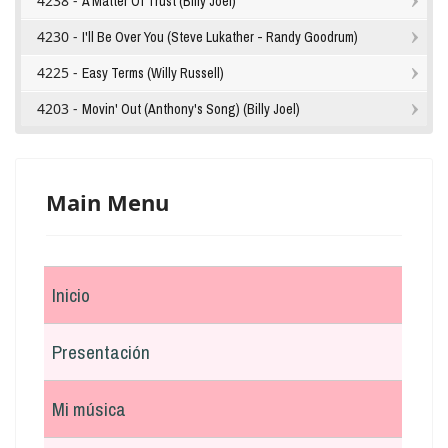
4238 -
A Matter Of Trust (Billy Joel)
4230 -
I'll Be Over You (Steve Lukather - Randy Goodrum)
4225 -
Easy Terms (Willy Russell)
4203 -
Movin' Out (Anthony's Song) (Billy Joel)
Main Menu
Inicio
Presentación
Mi música