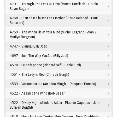
4791 -
Through The Eyes Of Love (Marvin Hamlisch - Carole
Bayer Sager)
4768 -
Si tu ne me laisses pas tomber (Pierre Delanoë - Paul
Boussard)
4759 -
The Windmills of Your Mind (Michel Legrand - Alan &
Marilyn Bergman)
4747 -
Vienna (Billy Joel)
4697 -
Just The Way You Are (Billy Joel)
4570 -
Le petit prince (Richard Seff - Daniel Seff)
4551 -
The Lady In Red (Chris de Burgh)
4533 -
Vattene amore (Amedeo Minghi - Pasquale Panella)
4522 -
Against The Wind (Bob Seger)
4522 -
O Holy Night (Adolphe Adam - Placide Cappeau - John
Sullivan Dwight)
4515 -
Make Me Lose Control (Eric Carmen - Dean Pitchford)