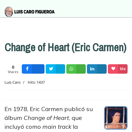
Change of Heart (Eric Carmen)
0
Me
Shares
Facebook
Tweet
Wsapp
Share
gusta
Luis Caro
Hits: 1437
En 1978, Eric Carmen publicó su
álbum
Change of Heart
, que
incluyó como
main track
la