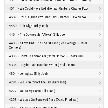
4514 -
We Could Have It All (Norman Gimbel y Charles Fox)
4507 -
Por si alguna vez (Mari Trini - Rafael C. Colombo)
4480 -
This Night (Billy Joel)
4464 -
The Downeaster "Alexa" (Billy Joel)
4405 -
A Love Until The End Of Time (Lee Holdrige - Carol
Connors)
4338 -
Don't Be a Stranger (Coral Gordon - Geoff Gurd)
4334 -
Brigde Over Troubled Water (Paul Simon)
4304 -
Leningrad (Billy Joel)
4291 -
We Didn't Start The Fire (Billy Joel)
4272 -
You're My Home (Billy Joel)
4258 -
We Live On Borrowed Time (David Friedman)