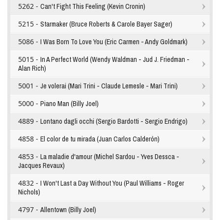
5262 -
Can't Fight This Feeling (Kevin Cronin)
5215 -
Starmaker (Bruce Roberts & Carole Bayer Sager)
5086 -
I Was Born To Love You (Eric Carmen - Andy Goldmark)
5015 -
In A Perfect World (Wendy Waldman - Jud J. Friedman -
Alan Rich)
5001 -
Je volerai (Mari Trini - Claude Lemesle - Mari Trini)
5000 -
Piano Man (Billy Joel)
4889 -
Lontano dagli occhi (Sergio Bardotti - Sergio Endrigo)
4858 -
El color de tu mirada (Juan Carlos Calderón)
4853 -
La maladie d'amour (Michel Sardou - Yves Dessca -
Jacques Revaux)
4832 -
I Won't Last a Day Without You (Paul Williams - Roger
Nichols)
4797 -
Allentown (Billy Joel)