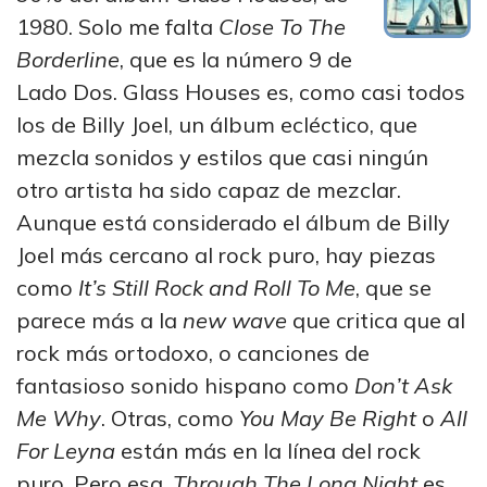
1980. Solo me falta
Close To The
Borderline
, que es la número 9 de
Lado Dos. Glass Houses es, como casi todos
los de Billy Joel, un álbum ecléctico, que
mezcla sonidos y estilos que casi ningún
otro artista ha sido capaz de mezclar.
Aunque está considerado el álbum de Billy
Joel más cercano al rock puro, hay piezas
como
It’s Still Rock and Roll To Me
, que se
parece más a la
new wave
que critica que al
rock más ortodoxo, o canciones de
fantasioso sonido hispano como
Don’t Ask
Me Why
. Otras, como
You May Be Right
o
All
For Leyna
están más en la línea del rock
puro. Pero esa,
Through The Long Night
es