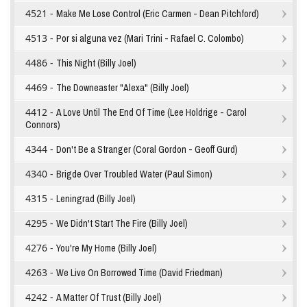
4521 -
Make Me Lose Control (Eric Carmen - Dean Pitchford)
4513 -
Por si alguna vez (Mari Trini - Rafael C. Colombo)
4486 -
This Night (Billy Joel)
4469 -
The Downeaster "Alexa" (Billy Joel)
4412 -
A Love Until The End Of Time (Lee Holdrige - Carol
Connors)
4344 -
Don't Be a Stranger (Coral Gordon - Geoff Gurd)
4340 -
Brigde Over Troubled Water (Paul Simon)
4315 -
Leningrad (Billy Joel)
4295 -
We Didn't Start The Fire (Billy Joel)
4276 -
You're My Home (Billy Joel)
4263 -
We Live On Borrowed Time (David Friedman)
4242 -
A Matter Of Trust (Billy Joel)