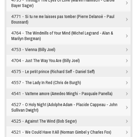
Through The Eyes Of Love (Marvin Hamlisch - Carole
Bayer Sager)
4771 -
Si tu ne me laisses pas tomber (Pierre Delanoë - Paul
Boussard)
4764 -
The Windmills of Your Mind (Michel Legrand - Alan &
Marilyn Bergman)
4753 -
Vienna (Billy Joel)
4704 -
Just The Way You Are (Billy Joel)
4575 -
Le petit prince (Richard Seff - Daniel Seff)
4557 -
The Lady In Red (Chris de Burgh)
4541 -
Vattene amore (Amedeo Minghi - Pasquale Panella)
4527 -
O Holy Night (Adolphe Adam - Placide Cappeau - John
Sullivan Dwight)
4525 -
Against The Wind (Bob Seger)
4521 -
We Could Have It All (Norman Gimbel y Charles Fox)