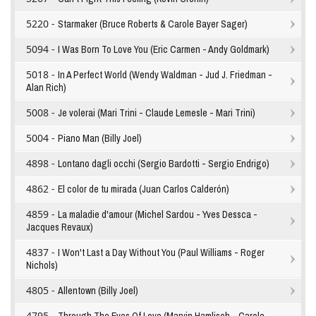
5220 -
Starmaker (Bruce Roberts & Carole Bayer Sager)
5094 -
I Was Born To Love You (Eric Carmen - Andy Goldmark)
5018 -
In A Perfect World (Wendy Waldman - Jud J. Friedman -
Alan Rich)
5008 -
Je volerai (Mari Trini - Claude Lemesle - Mari Trini)
5004 -
Piano Man (Billy Joel)
4898 -
Lontano dagli occhi (Sergio Bardotti - Sergio Endrigo)
4862 -
El color de tu mirada (Juan Carlos Calderón)
4859 -
La maladie d'amour (Michel Sardou - Yves Dessca -
Jacques Revaux)
4837 -
I Won't Last a Day Without You (Paul Williams - Roger
Nichols)
4805 -
Allentown (Billy Joel)
4795 -