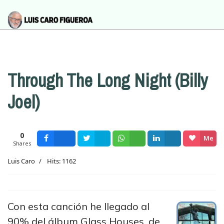
Through The Long Night (Billy
Joel)
0
Me
Shares
Facebook
Tweet
Wsapp
Share
gusta
Luis Caro
Hits: 1162
Con esta canción he llegado al
90% del álbum Glass Houses, de