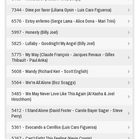
7344 -
Dime por favor (Liliana Gysin - Luis Caro Figueroa)
6576 -
Estoy enfermo (Serge Lama - Alice Dona - Mari Trini)
5997 -
Honesty (Billy Joel)
5825 -
Lullaby - Goodnight My Angel (Billy Joel)
5775 -
My Way (Claude François - Jacques Revaux - Gilles
Thibault - Paul Anka)
5608 -
Mandy (Richard Kerr - Scott English)
5564 -
We're All Alone (Boz Scaggs)
5485 -
We May Never Love Like This Again (Al Kasha & Joel
Hirschhorn)
5412 -
I Stand Alone (David Foster - Carole Bayer Sager - Steve
Perry)
5361 -
Evocando a Cerrillos (Luis Caro Figueroa)
5267 -
Can't Fight This Feeling (Kevin Cronin)