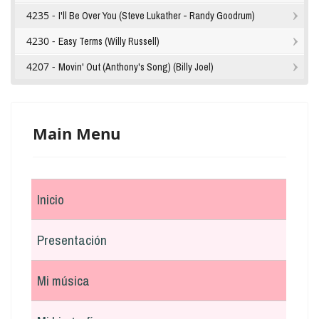
4235 -
I'll Be Over You (Steve Lukather - Randy Goodrum)
4230 -
Easy Terms (Willy Russell)
4207 -
Movin' Out (Anthony's Song) (Billy Joel)
Main Menu
Inicio
Presentación
Mi música