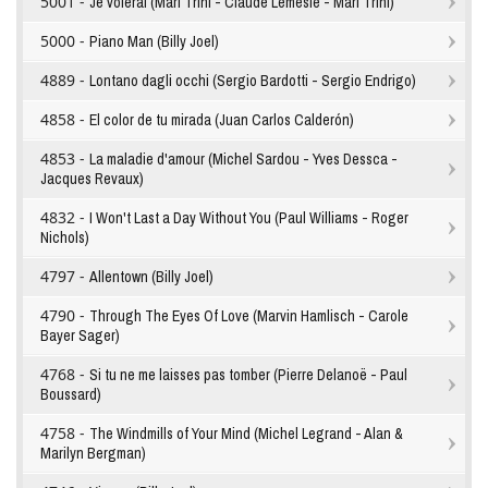
5001 -
Je volerai (Mari Trini - Claude Lemesle - Mari Trini)
5000 -
Piano Man (Billy Joel)
4889 -
Lontano dagli occhi (Sergio Bardotti - Sergio Endrigo)
4858 -
El color de tu mirada (Juan Carlos Calderón)
4853 -
La maladie d'amour (Michel Sardou - Yves Dessca -
Jacques Revaux)
4832 -
I Won't Last a Day Without You (Paul Williams - Roger
Nichols)
4797 -
Allentown (Billy Joel)
4790 -
Through The Eyes Of Love (Marvin Hamlisch - Carole
Bayer Sager)
4768 -
Si tu ne me laisses pas tomber (Pierre Delanoë - Paul
Boussard)
4758 -
The Windmills of Your Mind (Michel Legrand - Alan &
Marilyn Bergman)