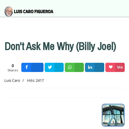
Don't Ask Me Why (Billy Joel)
0
Me
Shares
Facebook
Tweet
Wsapp
Share
gusta
Luis Caro
Hits: 2417