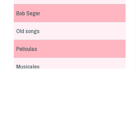
Bob Seger
Old songs
Películas
Musicales
En italiano
Argentina
Otras
Navidad