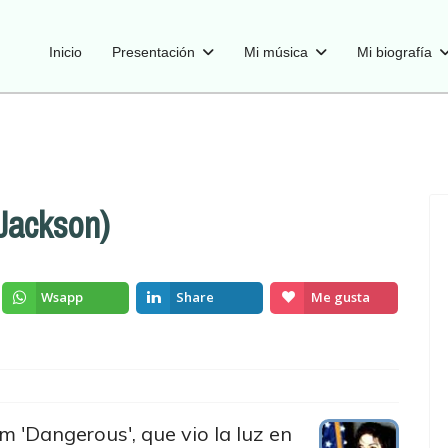
Inicio
Presentación
Mi música
Mi biografía
Jackson)
Wsapp
Share
Me gusta
m 'Dangerous', que vio la luz en