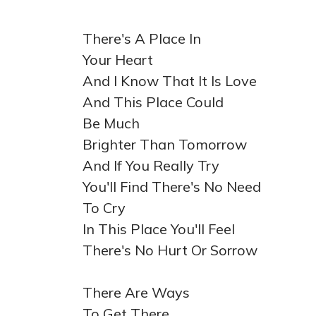
There's A Place In
Your Heart
And I Know That It Is Love
And This Place Could
Be Much
Brighter Than Tomorrow
And If You Really Try
You'll Find There's No Need
To Cry
In This Place You'll Feel
There's No Hurt Or Sorrow
There Are Ways
To Get There